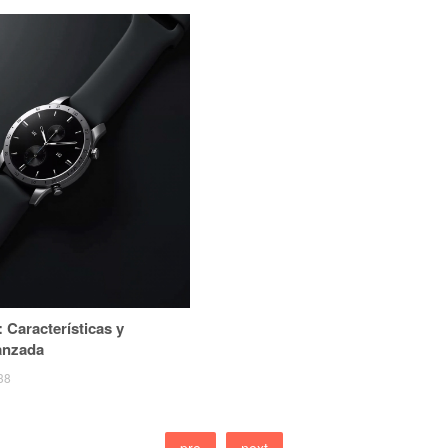
 Características y
anzada
38